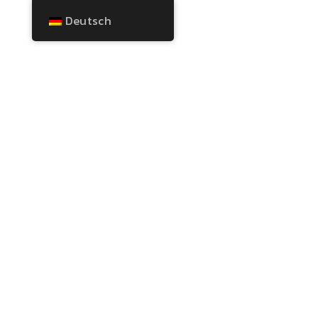
Deutsch
„INNERES KIND“-
ARBEIT