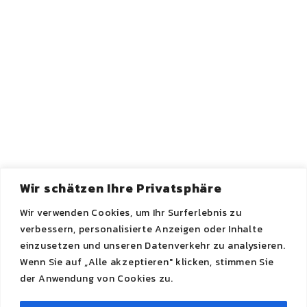
Schematherapie mit spezifischen „Kind-
Modi“ (wie dem verletzbaren oder dem
wütenden Kind). Im Fokus steht das
Erkennen und Erfüllen von emotionalen
Kernbedürfnissen, die in der Kindheit
vernachlässigt wurden.
Wir schätzen Ihre Privatsphäre
Wir verwenden Cookies, um Ihr Surferlebnis zu
verbessern, personalisierte Anzeigen oder Inhalte
einzusetzen und unseren Datenverkehr zu analysieren.
Wenn Sie auf „Alle akzeptieren" klicken, stimmen Sie
der Anwendung von Cookies zu.