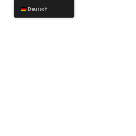
Deutsch
LIS BREITLING
MÜNCHEN UND
ONLINE